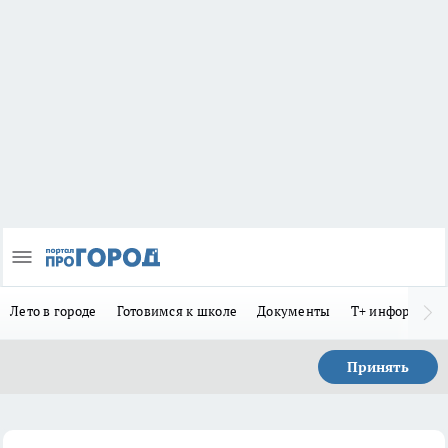
Лето в городе
Готовимся к школе
Документы
Т+ информиру
Принять