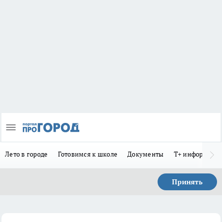
Лето в городе
Готовимся к школе
Документы
Т+ информиру
Принять