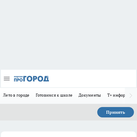
Лето в городе
Готовимся к школе
Документы
Т+ информиру
Принять