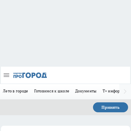
Лето в городе
Готовимся к школе
Документы
Т+ информиру
Принять