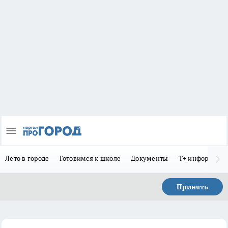
Лето в городе
Готовимся к школе
Документы
Т+ информиру
Принять