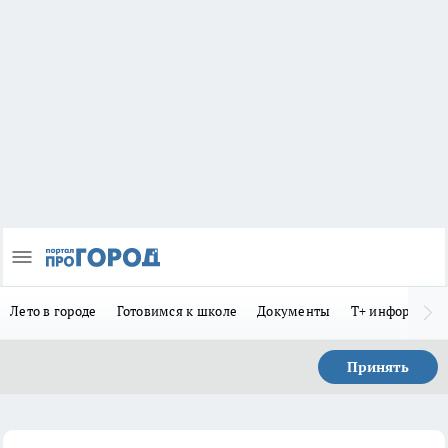
Лето в городе
Готовимся к школе
Документы
Т+ информиру
Принять