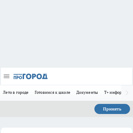
Лето в городе
Готовимся к школе
Документы
Т+ информиру
Принять