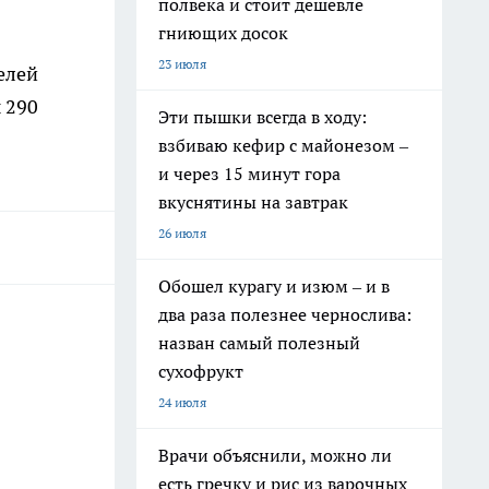
полвека и стоит дешевле
гниющих досок
23 июля
елей
 290
Эти пышки всегда в ходу:
взбиваю кефир с майонезом –
и через 15 минут гора
вкуснятины на завтрак
26 июля
Обошел курагу и изюм – и в
два раза полезнее чернослива:
назван самый полезный
сухофрукт
24 июля
Врачи объяснили, можно ли
есть гречку и рис из варочных