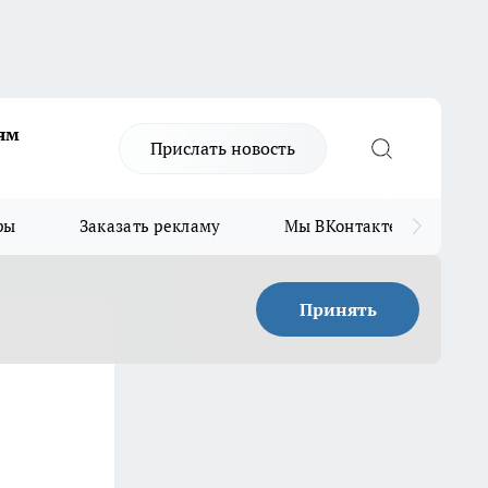
ям
Прислать новость
ры
Заказать рекламу
Мы ВКонтакте
Мы
Принять