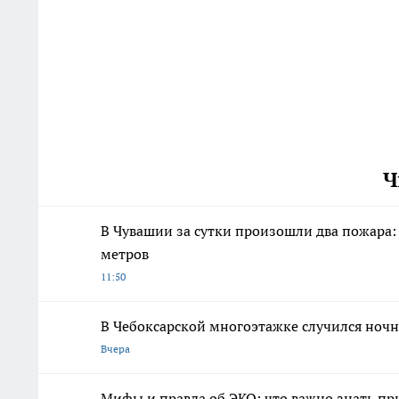
Ч
В Чувашии за сутки произошли два пожара:
метров
11:50
В Чебоксарской многоэтажке случился ноч
Вчера
Мифы и правда об ЭКО: что важно знать п