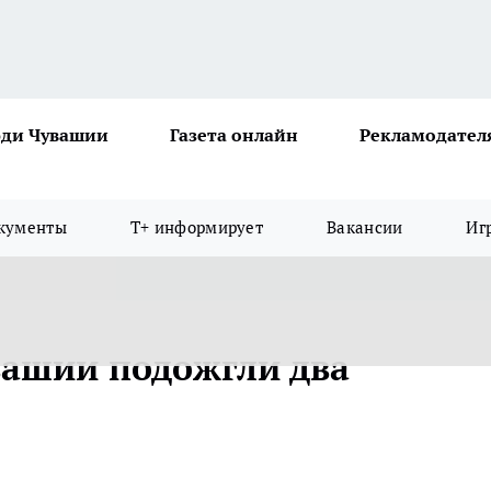
ди Чувашии
Газета онлайн
Рекламодател
кументы
Т+ информирует
Вакансии
Иг
вашии подожгли два