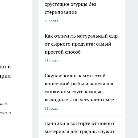
хрустящие огурцы без
стерилизации
18 июля
Как отличить натуральный сыр
от сырного продукта: самый
простой способ
15 июля
но в
арки
Скупаю килограммы этой
копеечной рыбы и запекаю в
сливочном соусе каждые
выходные – не уступает семге
шии. -
11 июля
секи и
Дачники в восторге от нового
материала для грядок: служит