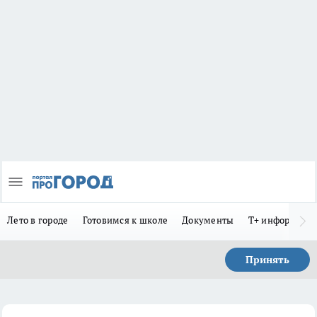
Лето в городе
Готовимся к школе
Документы
Т+ информиру
Принять