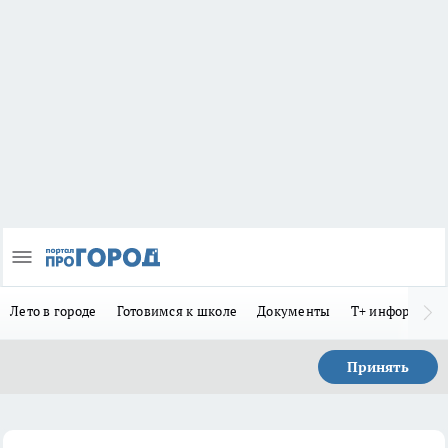
Лето в городе
Готовимся к школе
Документы
Т+ информиру
Принять