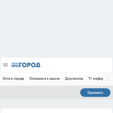
Лето в городе
Готовимся к школе
Документы
Т+ информиру
Принять