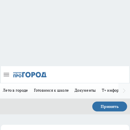
Лето в городе
Готовимся к школе
Документы
Т+ информиру
Принять