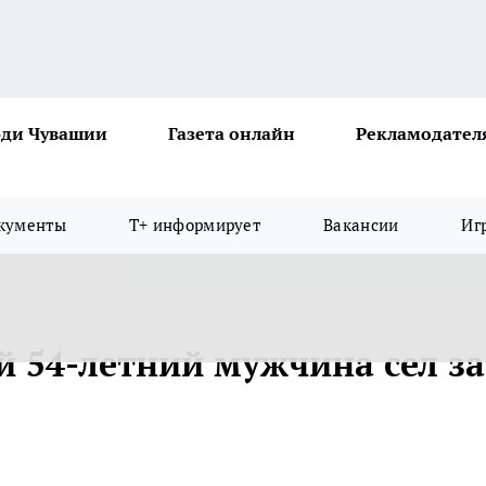
ди Чувашии
Газета онлайн
Рекламодател
кументы
Т+ информирует
Вакансии
Иг
й 54-летний мужчина сел за