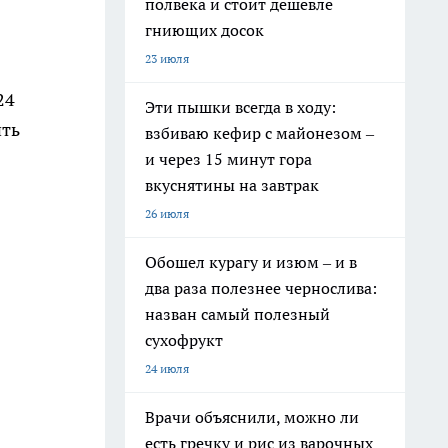
полвека и стоит дешевле
гниющих досок
23 июля
24
Эти пышки всегда в ходу:
ить
взбиваю кефир с майонезом –
и через 15 минут гора
вкуснятины на завтрак
26 июля
Обошел курагу и изюм – и в
два раза полезнее чернослива:
назван самый полезный
сухофрукт
24 июля
Врачи объяснили, можно ли
есть гречку и рис из варочных