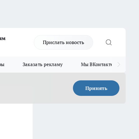
ям
Прислать новость
ры
Заказать рекламу
Мы ВКонтакте
Мы
Принять