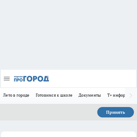
Лето в городе
Готовимся к школе
Документы
Т+ информиру
Принять