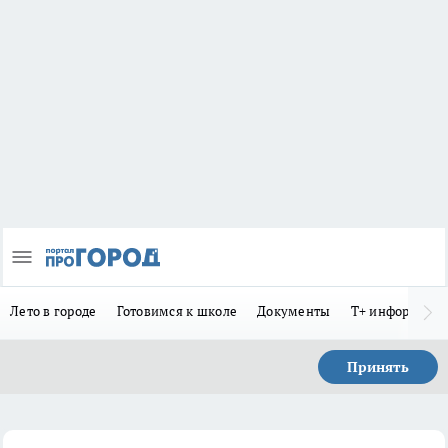
Лето в городе
Готовимся к школе
Документы
Т+ информиру
Принять