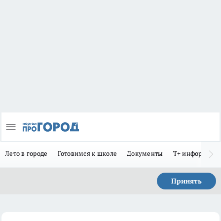
Лето в городе
Готовимся к школе
Документы
Т+ информиру
Принять