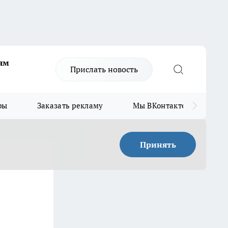
ям
Прислать новость
ры
Заказать рекламу
Мы ВКонтакте
Мы
Принять