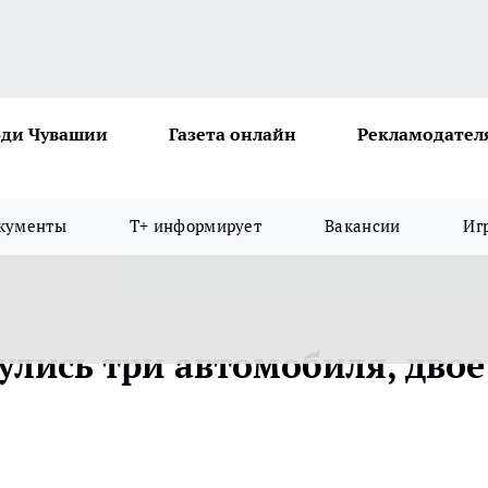
ди Чувашии
Газета онлайн
Рекламодател
кументы
Т+ информирует
Вакансии
Иг
улись три автомобиля, двое