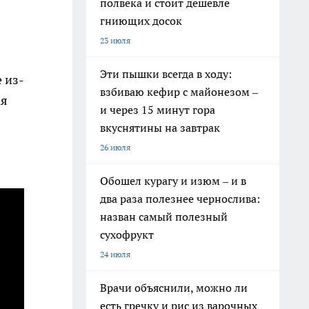
полвека и стоит дешевле
гниющих досок
23 июля
Эти пышки всегда в ходу:
 из-
взбиваю кефир с майонезом –
ая
и через 15 минут гора
вкуснятины на завтрак
26 июля
Обошел курагу и изюм – и в
два раза полезнее чернослива:
назван самый полезный
сухофрукт
24 июля
Врачи объяснили, можно ли
есть гречку и рис из варочных