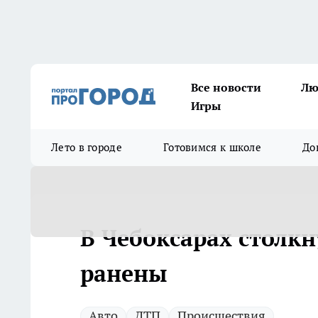
Все новости
Лю
Игры
Лето в городе
Готовимся к школе
До
В Чебоксарах столкн
ранены
Авто
ДТП
Происшествия