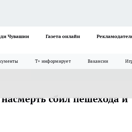
ди Чувашии
Газета онлайн
Рекламодател
кументы
Т+ информирует
Вакансии
Иг
 насмерть сбил пешехода и