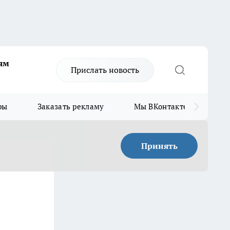
ям
Прислать новость
ры
Заказать рекламу
Мы ВКонтакте
Мы
Принять