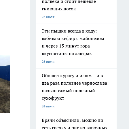
полвека и стоит дешевле
гниющих досок
23 июля
Эти пышки всегда в ходу:
взбиваю кефир с майонезом –
и через 15 минут гора
вкуснятины на завтрак
26 июля
Обошел курагу и изюм – и в
два раза полезнее чернослива:
назван самый полезный
сухофрукт
24 июля
Врачи объяснили, можно ли
есть гречку и рис из варочных