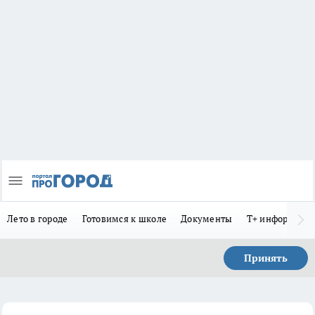
Лето в городе
Готовимся к школе
Документы
Т+ информиру
Принять