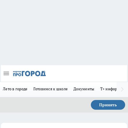
Лето в городе
Готовимся к школе
Документы
Т+ информиру
Принять