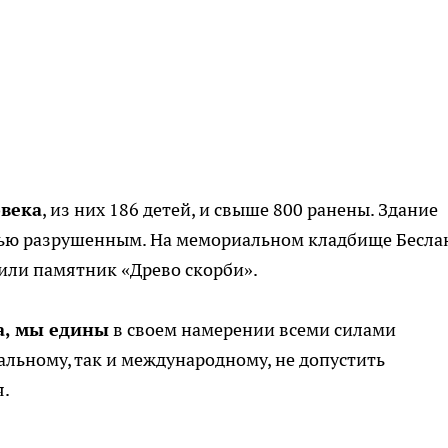
овека
, из них 186 детей, и свыше 800 ранены. Здание
ью разрушенным. На мемориальном кладбище Беслан
вили памятник «Древо скорби».
а, мы едины
в своем намерении всеми силами
альному, так и международному, не допустить
я.