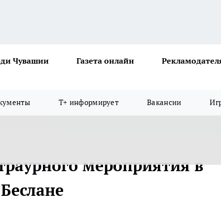
ди Чувашии
Газета онлайн
Рекламодател
кументы
Т+ информирует
Вакансии
Иг
траурного мероприятия в
 Беслане