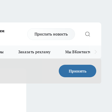
ям
Прислать новость
ры
Заказать рекламу
Мы ВКонтакте
Мы
Принять