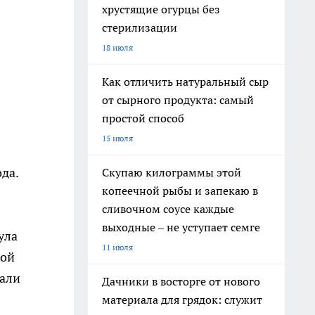
хрустящие огурцы без
стерилизации
18 июля
Как отличить натуральный сыр
от сырного продукта: самый
простой способ
15 июля
да.
Скупаю килограммы этой
копеечной рыбы и запекаю в
.
сливочном соусе каждые
выходные – не уступает семге
ула
11 июля
ной
тали
Дачники в восторге от нового
материала для грядок: служит