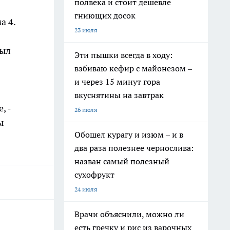
полвека и стоит дешевле
гниющих досок
а 4.
23 июля
был
Эти пышки всегда в ходу:
взбиваю кефир с майонезом –
и через 15 минут гора
вкуснятины на завтрак
, -
26 июля
ы
Обошел курагу и изюм – и в
два раза полезнее чернослива:
назван самый полезный
сухофрукт
24 июля
Врачи объяснили, можно ли
есть гречку и рис из варочных