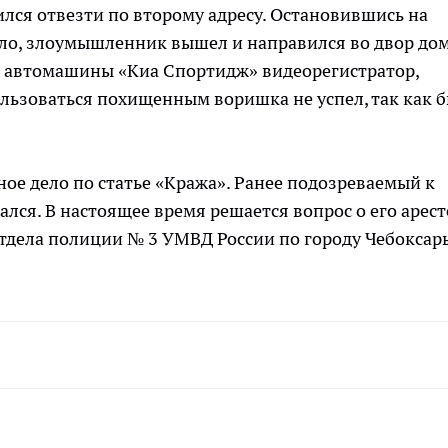
ился отвезти по второму адресу. Остановившись на
лло, злоумышленник вышел и направился во двор дом
из автомашины «Киа Спортидж» видеорегистратор,
ользоваться похищенным воришка не успел, так как 
ное дело по статье «Кража». Ранее подозреваемый к
лся. В настоящее время решается вопрос о его аресте
тдела полиции № 3 УМВД России по городу Чебоксар