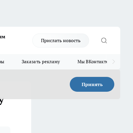
ям
Прислать новость
ры
Заказать рекламу
Мы ВКонтакте
Мы
Принять
у