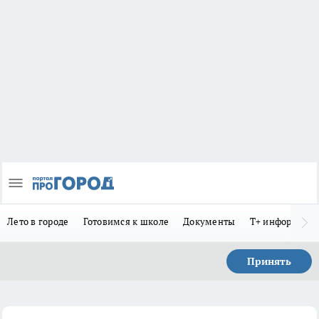
Лето в городе
Готовимся к школе
Документы
Т+ информиру
Принять