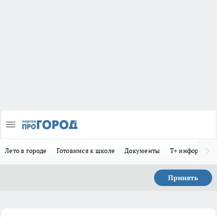
Лето в городе
Готовимся к школе
Документы
Т+ информиру
Принять