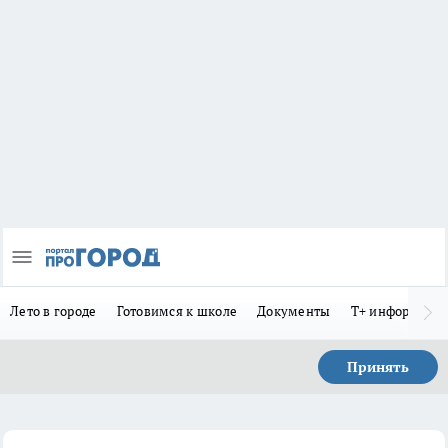
Лето в городе
Готовимся к школе
Документы
Т+ информиру
Принять