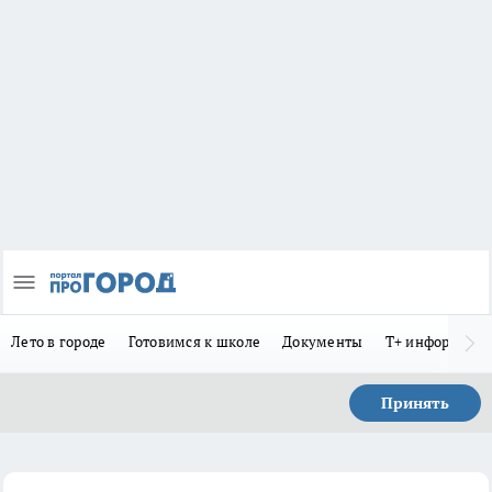
Лето в городе
Готовимся к школе
Документы
Т+ информиру
Принять