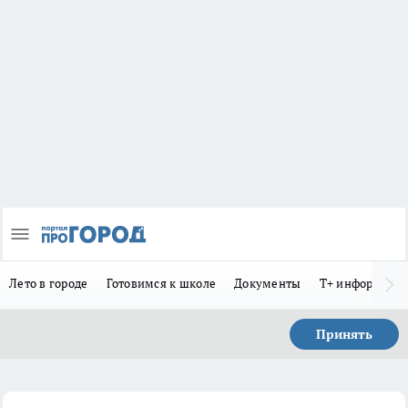
Лето в городе
Готовимся к школе
Документы
Т+ информиру
Принять