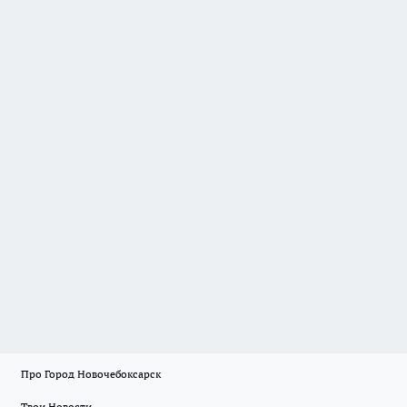
Про Город Новочебоксарск
Твои Новости