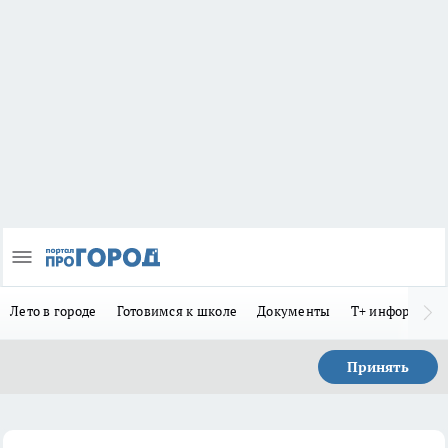
Лето в городе
Готовимся к школе
Документы
Т+ информиру
Принять