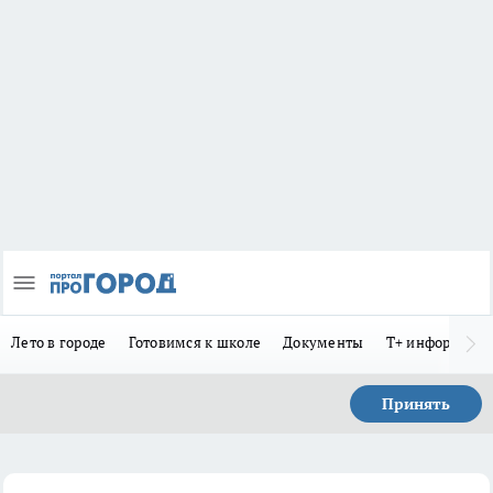
Лето в городе
Готовимся к школе
Документы
Т+ информиру
Принять