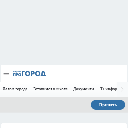
Лето в городе
Готовимся к школе
Документы
Т+ информиру
Принять