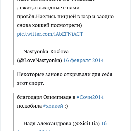
лежит,а выходные с нами
провёл.Наелись пиццей в юзр и заодно
снова хоккей посмотрели)
pic.twitter.com/lAbEFNiACT
— Nastyonka_Kozlova
(@LoveNastyonka)
16 февраля 2014
Некоторые заново открывали для себя
этот спорт.
благодаря Олимпиаде в
#Сочи2014
полюбила
#хоккей
:)
— Надя Александрова (@Sici11ia)
16