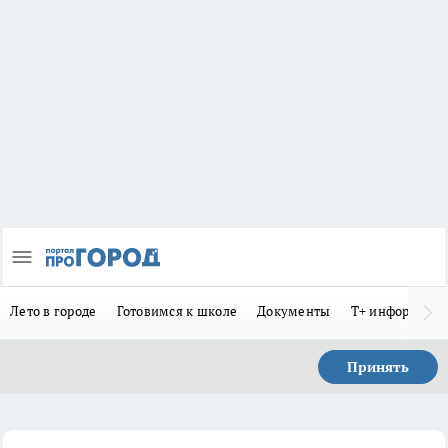
Лето в городе
Готовимся к школе
Документы
Т+ информиру
Принять