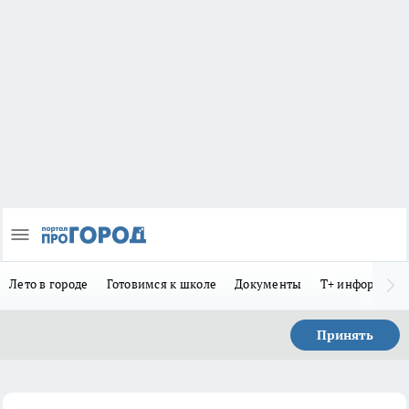
Лето в городе
Готовимся к школе
Документы
Т+ информиру
Принять