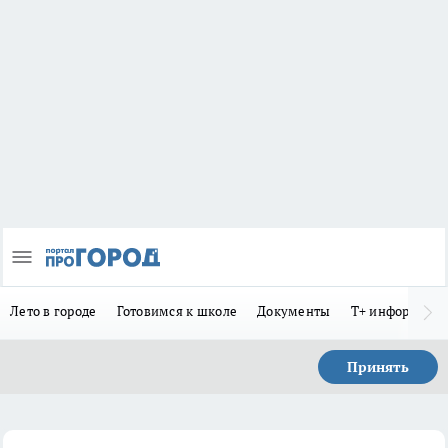
Лето в городе
Готовимся к школе
Документы
Т+ информиру
Принять