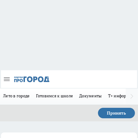
Лето в городе
Готовимся к школе
Документы
Т+ информиру
Принять