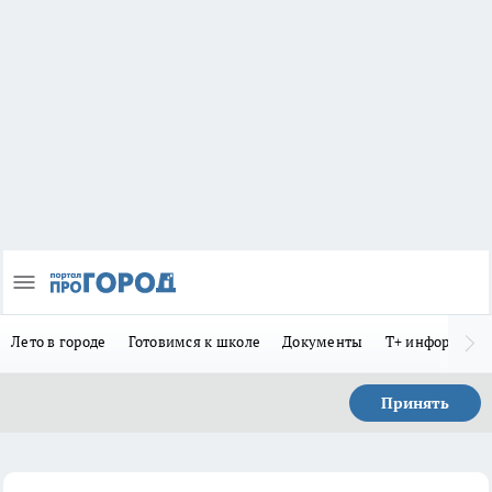
Лето в городе
Готовимся к школе
Документы
Т+ информиру
Принять