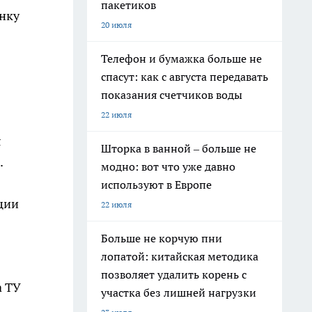
пакетиков
енку
20 июля
Телефон и бумажка больше не
спасут: как с августа передавать
показания счетчиков воды
22 июля
я
Шторка в ванной – больше не
.
модно: вот что уже давно
используют в Европе
ации
22 июля
Больше не корчую пни
лопатой: китайская методика
позволяет удалить корень с
а ТУ
участка без лишней нагрузки