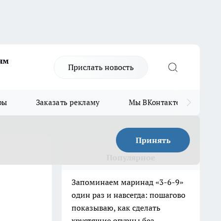
ям
Прислать новость
ры
Заказать рекламу
Мы ВКонтакте
Мы
Принять
Популярное
Запоминаем маринад «3-6-9»
один раз и навсегда: пошагово
показываю, как сделать
хрустящие огурцы без