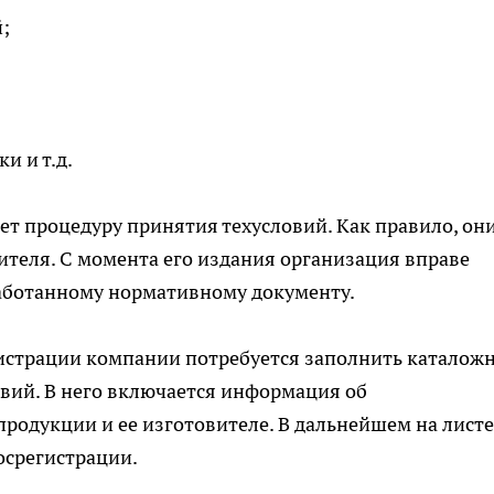
;
и и т.д.
т процедуру принятия техусловий. Как правило, он
ителя. С момента его издания организация вправе
работанному нормативному документу.
истрации компании потребуется заполнить каталож
овий. В него включается информация об
родукции и ее изготовителе. В дальнейшем на листе
осрегистрации.