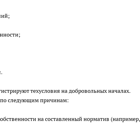
лий;
нности;
.
гистрируют техусловия на добровольных началах.
 по следующим причинам:
собственности на составленный норматив (например,