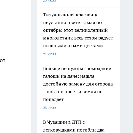
23 июля
Титулованная красавица
неустанно цветет с мая по
октябрь: этот великолепный
многолетник весь сезон радует
пышными алыми цветами
21 июля
ся
Больше не нужны громоздкие
галоши на даче: нашла
достойную замену для огорода
– нога не преет и земля не
попадает
23 июля
В Чувашии в ДТП с
легковушками погибли два