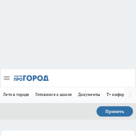
Лето в городе
Готовимся к школе
Документы
Т+ информиру
Принять