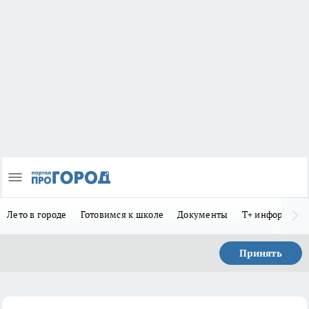
Лето в городе
Готовимся к школе
Документы
Т+ информиру
Принять