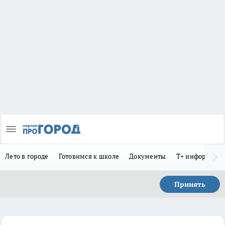
Лето в городе
Готовимся к школе
Документы
Т+ информиру
Принять