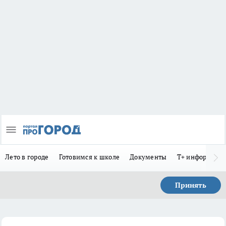
Лето в городе
Готовимся к школе
Документы
Т+ информиру
Принять