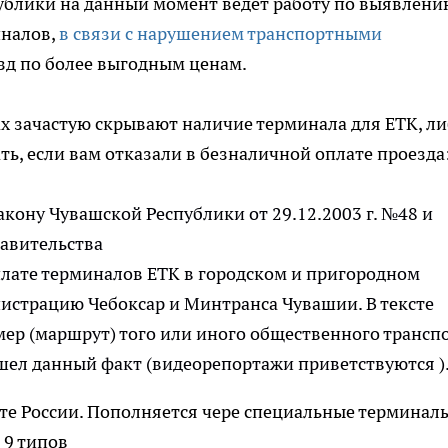
ублики на данный момент ведет работу по выявлени
иналов,
в связи с нарушением транспортными
зд по более выгодным ценам.
х зачастую скрывают наличие терминала для ЕТК, л
ать, если вам отказали в безналичной оплате проезда
акону Чувашской Республики от 29.12.2003 г. №48 и
авительства
плате терминалов ЕТК в городском и пригородном
истрацию Чебоксар и Минтранса Чувашии. В тексте
ер (маршрут) того или иного общественного транспо
ошел данный факт (видеорепортажи приветствуются )
чте России. Пополняется чере специальные терминал
 9 типов