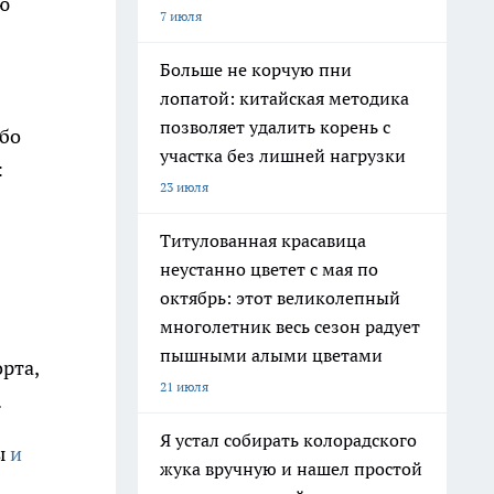
ю
7 июля
Больше не корчую пни
лопатой: китайская методика
позволяет удалить корень с
ибо
участка без лишней нагрузки
:
23 июля
Титулованная красавица
неустанно цветет с мая по
октябрь: этот великолепный
многолетник весь сезон радует
пышными алыми цветами
рта,
21 июля
.
Я устал собирать колорадского
ы
и
жука вручную и нашел простой