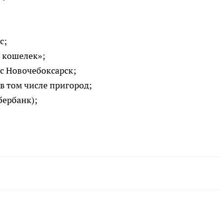
с;
й кошелек»;
с Новочебоксарск;
в том числе пригород;
бербанк);