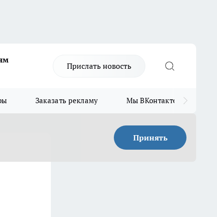
ям
Прислать новость
ры
Заказать рекламу
Мы ВКонтакте
Мы
Принять