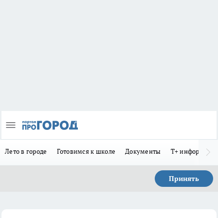
Лето в городе
Готовимся к школе
Документы
Т+ информиру
Принять