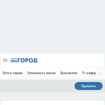
Лето в городе
Готовимся к школе
Документы
Т+ информиру
Принять