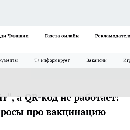
ди Чувашии
Газета онлайн
Рекламодател
кументы
Т+ информирует
Вакансии
Иг
т", а QR-код не работает:
опросы про вакцинацию