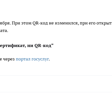
ября. При этом QR-код не изменился, при его откры
ата.
сертификат, ни QR-код"
е через
портал госуслуг
.