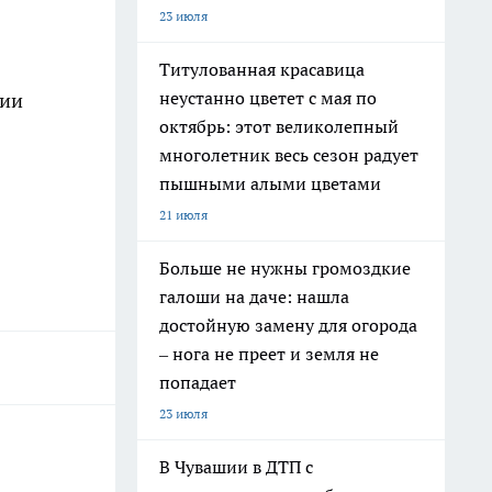
23 июля
Титулованная красавица
неустанно цветет с мая по
тии
октябрь: этот великолепный
многолетник весь сезон радует
пышными алыми цветами
21 июля
Больше не нужны громоздкие
галоши на даче: нашла
достойную замену для огорода
– нога не преет и земля не
попадает
23 июля
В Чувашии в ДТП с