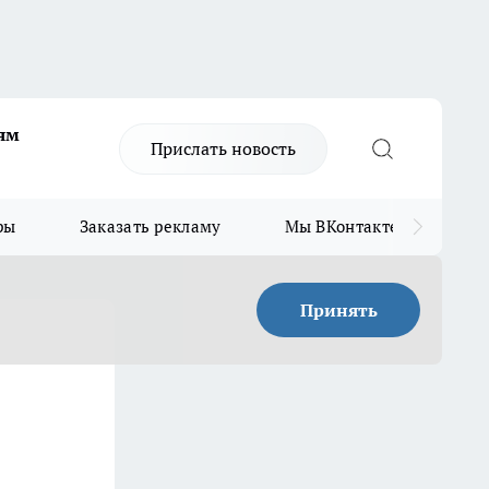
ям
Прислать новость
ры
Заказать рекламу
Мы ВКонтакте
Мы
Принять