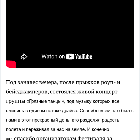
решилась на столь отчаянный поступок, но она,
черт возьми, сделала это! Кстати, сподвигнув на
прыжок еще пару человек. В одном мы
убедились точно - ощущения непередаваемые!
Так что, если вдруг захотите открыть для себя
что-то новое, добро пожаловать на высоту
птичьего полета!
Под занавес вечера, после прыжков роуп- и
бейсджамперов, состоялся живой концерт
группы
«Грязные танцы», под музыку которых все
слились в едином потоке драйва. Спасибо всем, кто был с
нами в этот прекрасный день, кто разделял радость
полета и переживал за нас на земле. И конечно
спасибо организаторам фестиваля за
же,