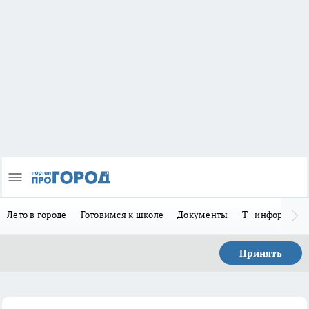
Лето в городе
Готовимся к школе
Документы
Т+ информиру
Принять